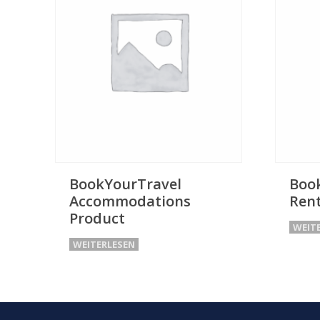
BookYourTravel
Boo
Accommodations
Rent
Product
WEIT
WEITERLESEN