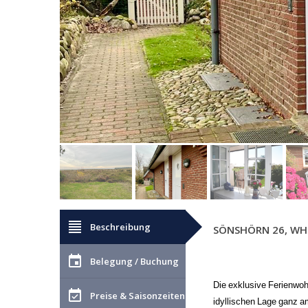
format_align_justify
Beschreibung
SÖNSHÖRN 26, WHG
event
Belegung / Buchung
Die exklusive Ferienwoh
event_available
Preise & Saisonzeiten
idyllischen Lage ganz a