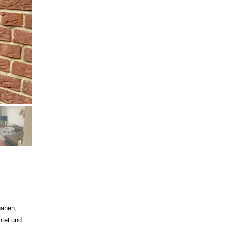
nahen,
htet und