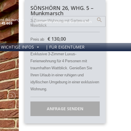
SÖNSHÖRN 26, WHG. 5 –
Munkmarsch
und Buchungen
3-Zimmer-Wohnung mit Garten und
0 45 669
Meerblick
€
130,00
Preis ab
WICHTIGE INFOS
| FÜR EIGENTÜMER
Exklusive 3-Zimmer Luxus-
Ferienwohnung für 4 Personen mit
traumhaften Wattblick. Genießen Sie
Ihren Urlaub in einer ruhigen und
idyllischen Umgebung in einer exklusiven
Wohnung.
ANFRAGE SENDEN