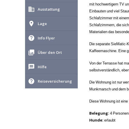
mit hochwertigem TV und
business
Ausstattung
Einbauten und viel Stau
Schlafzimmer mit einem 
place
Lage
Schlafzimmern, die sich
Materialien das besonde
help
Info Flyer
Die separate SieMatic-K
Kaffeemaschine. Eine gr
collections
Über den Ort
Von der Terrasse hat m
message
Hilfe
selbstverständlich, ebe
help
Reiseversicherung
Die Wohnung ist nur we
Munkmarsch und dem be
Diese Wohnung ist eine
Belegung:
4 Personen
Hunde
:
erlaubt