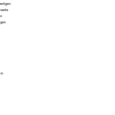
ertigen
zweite
en
igen
 in