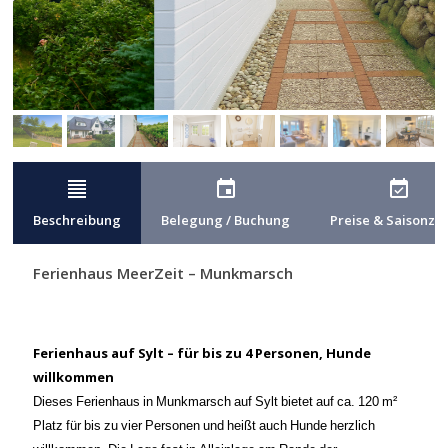
format_align_justify
event
event_available
Beschreibung
Belegung / Buchung
Preise & Saisonze
Ferienhaus MeerZeit – Munkmarsch
Ferienhaus auf Sylt – für bis zu 4 Personen, Hunde
willkommen
Dieses Ferienhaus in Munkmarsch auf Sylt bietet auf ca. 120 m²
Platz für bis zu vier Personen und heißt auch Hunde herzlich