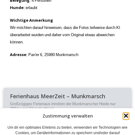
Belegung:
4 Personen
Hunde
:
erlaubt
Wichtige Anmerkung
Wir möchten darauf hinweisen, dass die Fotos teilweise durch KI
überarbeitet wurden und daher vom Original etwas abweichen
können.
Adresse:
Pan'er 6, 25980 Munkmarsch
Ferienhaus MeerZeit – Munkmarsch
Großzügiges Ferienaus inmitten der Munkmarscher Heide nur
400m vom Strandentfernt
Zustimmung verwalten
€
129,00
Preis ab
Um dir ein optimales Erlebnis zu bieten, verwenden wir Technologien wie
Cookies, um Geräteinformationen zu speichern und/oder darauf