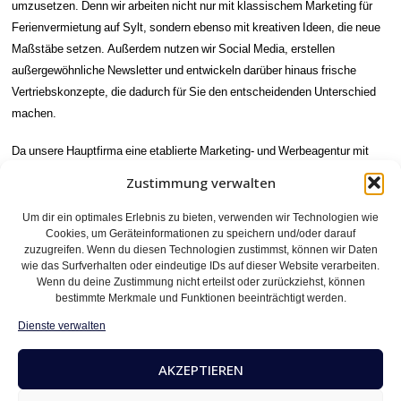
umzusetzen. Denn wir arbeiten nicht nur mit klassischem Marketing für
Ferienvermietung auf Sylt, sondern ebenso mit kreativen Ideen, die neue
Maßstäbe setzen. Außerdem nutzen wir Social Media, erstellen
außergewöhnliche Newsletter und entwickeln darüber hinaus frische
Vertriebskonzepte, die dadurch für Sie den entscheidenden Unterschied
machen.
Da unsere Hauptfirma eine etablierte Marketing- und Werbeagentur mit
über 30 Jahren Erfahrung ist, profitieren unsere Kunden gleich doppelt.
Zustimmung verwalten
Einerseits erhalten sie die Sicherheit einer erfahrenen Ferienvermietung,
andererseits auch den Vorteil professioneller Marketingstrategien. Folglich
Um dir ein optimales Erlebnis zu bieten, verwenden wir Technologien wie
Cookies, um Geräteinformationen zu speichern und/oder darauf
verbinden wir Urlaub auf Sylt mit fundiertem Marketing-Know-how und
zuzugreifen. Wenn du diesen Technologien zustimmst, können wir Daten
schaffen somit die perfekte Grundlage für Sichtbarkeit, Reichweite sowie
wie das Surfverhalten oder eindeutige IDs auf dieser Website verarbeiten.
Buchungserfolg.
Wenn du deine Zustimmung nicht erteilst oder zurückziehst, können
bestimmte Merkmale und Funktionen beeinträchtigt werden.
Mit SÖL TRAVEL haben Sie daher den richtigen Partner an Ihrer Seite,
Dienste verwalten
wenn es darum geht, Ferienwohnungen auf Sylt nicht nur erfolgreich zu
betreuen, sondern auch nachhaltig und zukunftsorientiert zu vermarkten.
AKZEPTIEREN