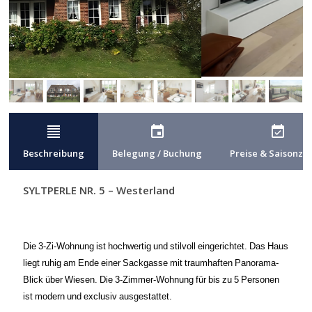
format_align_justify
event
event_available
Beschreibung
Belegung / Buchung
Preise & Saisonze
SYLTPERLE NR. 5 – Westerland
Die 3-Zi-Wohnung ist hochwertig und stilvoll eingerichtet. Das Haus
liegt ruhig am Ende einer Sackgasse mit traumhaften Panorama-
Blick über Wiesen. Die 3-Zimmer-Wohnung für bis zu 5 Personen
ist modern und exclusiv ausgestattet.