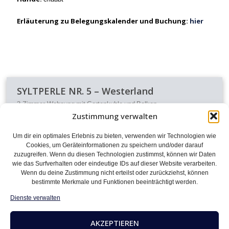
Erläuterung zu Belegungskalender und Buchung:
hier
SYLTPERLE NR. 5 – Westerland
3-Zimmer-Wohnung mit Gartenkuhle und Balkon
Zustimmung verwalten
€
95,00
Preis ab
Um dir ein optimales Erlebnis zu bieten, verwenden wir Technologien wie
Cookies, um Geräteinformationen zu speichern und/oder darauf
Die moderne 3-Zimmer-Wohnung in Westerland bietet Platz für bis
zuzugreifen. Wenn du diesen Technologien zustimmst, können wir Daten
wie das Surfverhalten oder eindeutige IDs auf dieser Website verarbeiten.
zu 5 Personen ist hochwertig und stilvoll eingerichtet. Parkplatz
Wenn du deine Zustimmung nicht erteilst oder zurückziehst, können
und Gartenkuhle inklusive.
bestimmte Merkmale und Funktionen beeinträchtigt werden.
Dienste verwalten
ANFRAGE SENDEN
AKZEPTIEREN