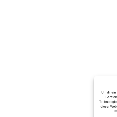
Um dir ein
Gerätei
Technologien
dieser Webs
k