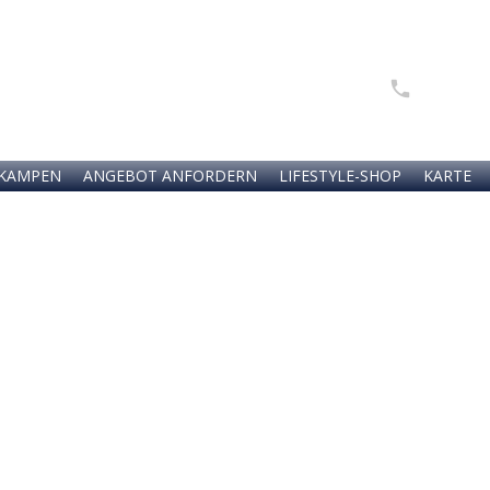
Anfragen 
04651 - 8
KAMPEN
ANGEBOT ANFORDERN
LIFESTYLE-SHOP
KARTE