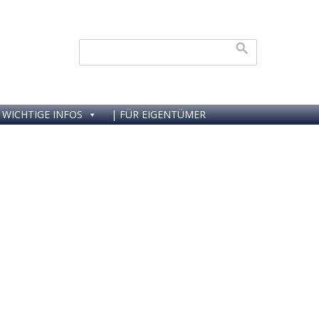
und Buchungen
0 45 669
WICHTIGE INFOS
| FÜR EIGENTÜMER